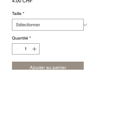
Prix
4.00 CHF
Taille
*
Quantité
*
Ajouter au panier
Café Arabica fraîchement moulu, 
riche en arômes.
Conditions générales
Pressse